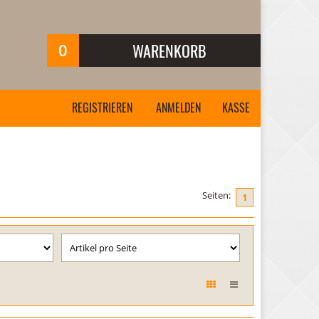
0
WARENKORB
Ihr Warenkorb ist leer.
REGISTRIEREN
ANMELDEN
KASSE
Seiten:
1