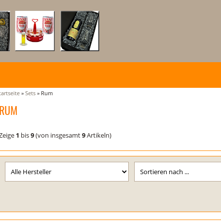
tartseite
»
Sets
»
Rum
RUM
Zeige
1
bis
9
(von insgesamt
9
Artikeln)