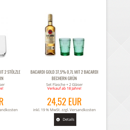
IT 2 STÖLZLE
BACARDI GOLD 37,5% 0,7L MIT 2 BACARDI
RN
BECHERN GRÜN
ser
Set Flasche + 2 Gläser
e!
Verkauf ab 18 Jahre!
R
24,52 EUR
andkosten
inkl. 19 % MwSt. zzgl.
Versandkosten
Details