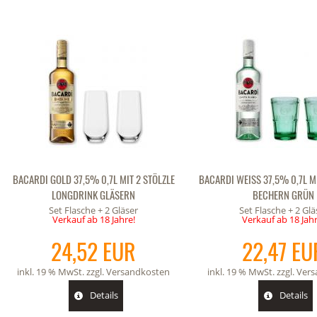
BACARDI GOLD 37,5% 0,7L MIT 2 STÖLZLE
BACARDI WEISS 37,5% 0,7L M
LONGDRINK GLÄSERN
BECHERN GRÜN
Set Flasche + 2 Gläser
Set Flasche + 2 Glä
Verkauf ab 18 Jahre!
Verkauf ab 18 Jahr
24,52 EUR
22,47 EU
Captain MorganSpiced Gold 35%0,7l mit
inkl. 19 % MwSt. zzgl.
Versandkosten
inkl. 19 % MwSt. zzgl.
Vers
03.
2Longdrinkgläsern
Details
Details