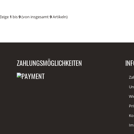
Zeige
1
bis
9
(von insgesamt
9
Artikeln)
ZAHLUNGSMÖGLICHKEITEN
IN
Za
Un
Wi
Pr
Ko
Im