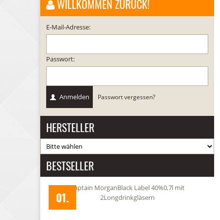
WILLKOMMEN ZURÜCK!
E-Mail-Adresse:
Passwort:
Anmelden
Passwort vergessen?
HERSTELLER
BESTSELLER
 40%0,7l mit
Bacardi weiss37,5% 0,7l mit 2Bacardi Becherngrün
02.
rn