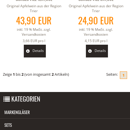
Original Apfelwein aus der Region
Original Apfelwein aus der Region
Trier
Trier
43,90 EUR
24,90 EUR
inkl. 19 % MwSt. zzgl.
inkl. 19 % MwSt. zzgl.
Versandkosten
Versandkosten
3,66 EUR pro l
4,15 EUR pro l
Details
Details
Zeige
1
bis
2
(von insgesamt
2
Artikeln)
Seiten:
1
KATEGORIEN
MARKENGLÄSER
SETS