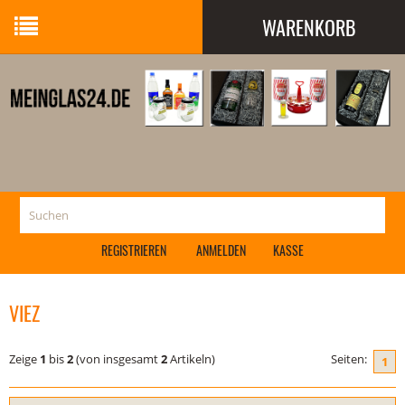
WARENKORB
Ihr Warenkorb ist leer.
REGISTRIEREN
ANMELDEN
KASSE
VIEZ
Zeige
1
bis
2
(von insgesamt
2
Artikeln)
Seiten:
1