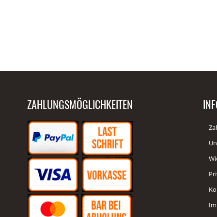
ZAHLUNGSMÖGLICHKEITEN
IN
Za
Un
Wi
Pr
Ko
Im