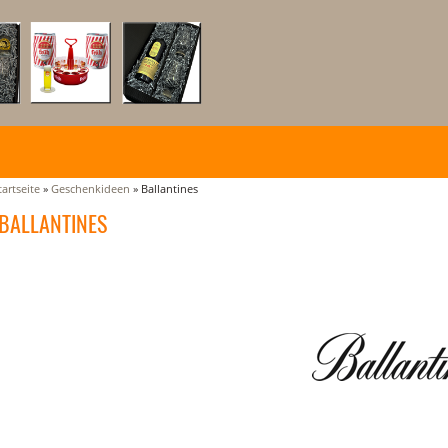
tartseite
»
Geschenkideen
»
Ballantines
BALLANTINES